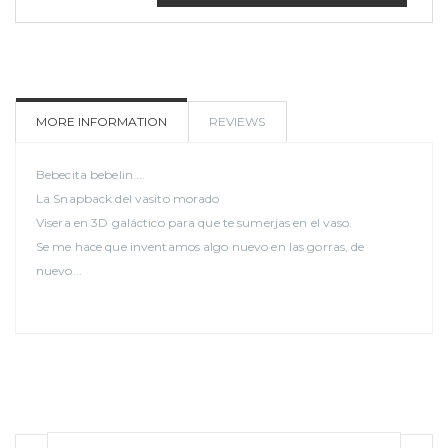
ADD
TO
MORE INFORMATION
REVIEWS
WISHLIST
Bebecita bebelin....
La Snapback del vasito morado
Visera en 3D galáctico para que te sumerjas en el vaso.
Se me hace que inventamos algo nuevo en las gorras, de
nuevo...