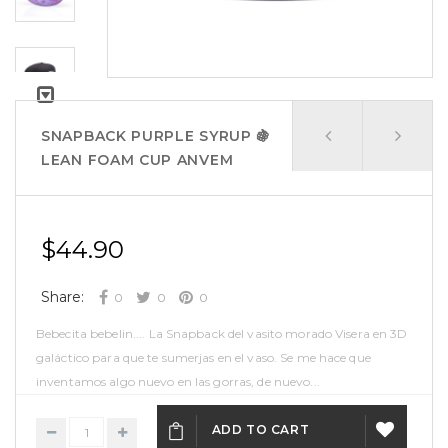
SNAPBACK PURPLE SYRUP 🍇
LEAN FOAM CUP ANVEM
$44.90
Share:
0
0
0
Bebecita bebelin.... La Snapback del vasito morado Visera en 3D
galáctico para que te sumerjas en el vaso. Se me hace que
inventamos algo nuevo en las gorras, de nuevo...
ADD TO CART