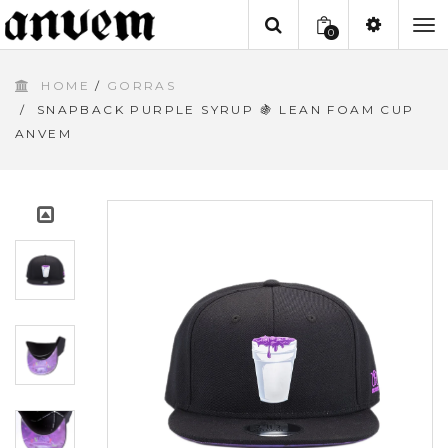
0
To
HOME
/
GORRAS
na
/
SNAPBACK PURPLE SYRUP 🍇 LEAN FOAM CUP
ANVEM